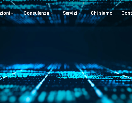
zioni
Consulenza
Servizi
Chi siamo
Cont
Strategia di Marketing
Consulenza Organizzativa
Consulenza Tecnologica