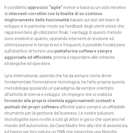
Il cosiddetto
approccio “agile”
invece si basa su un ciclo iterativo
di
interventi correttivi con la finalità di un continuo
miglioramento delle funzionalità
basato sui test del team di
sviluppo e in particolar modo sui feedback degli utenti stessi che
rappresentano gli utilizzatori finali. I vantaggi di questo metodo
sono evidenti in quanto, operando interventi di revisione ed
ottimizzazione in tempi brevi e frequenti, è possibile focalizzarsi
sull’obiettivo di fornire una
piattaforma software sempre
aggiornata ed efficiente
, pronta a rispondere alle richieste
strategiche ed operative.
Lynx International, azienda che ha da sempre come driver
fondamentale l’innovazione tecnologica, ha fatto propria questa
metodologia sposando un paradigma da sempre orientato
all’attività di ricerca e sviluppo. Un impegno che si realizza
fornendo alla propria clientela aggiornamenti costanti e
puntuali
dei propri software
affinché siano sempre un affidabile
strumento per la gestione del business. Le nostre soluzioni
tecnologiche sono rivolte a tutti gli attori in gioco che operano nel
mondo dell’automotive, da Casa Madre fino alla rete di assistenza,
ed hanno per loro natura un DNA che rispecchia una filosofia