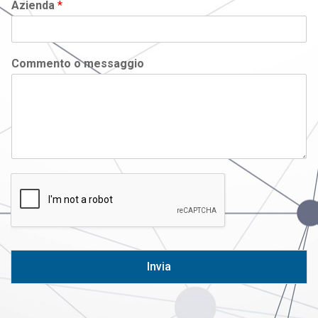
Azienda
*
Commento o messaggio
Invia