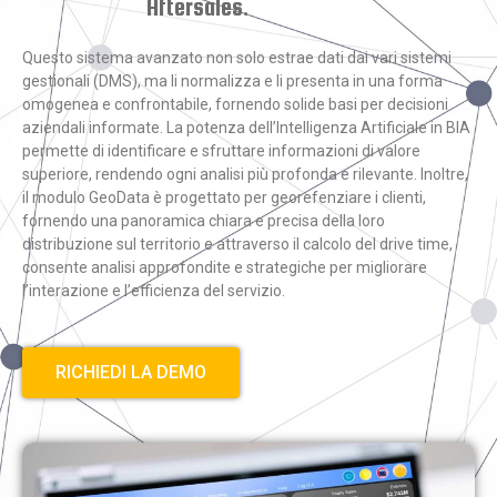
Aftersales.
Questo sistema avanzato non solo estrae dati dai vari sistemi
gestionali (DMS), ma li normalizza e li presenta in una forma
omogenea e confrontabile, fornendo solide basi per decisioni
aziendali informate. La potenza dell’Intelligenza Artificiale in BIA
permette di identificare e sfruttare informazioni di valore
superiore, rendendo ogni analisi più profonda e rilevante. Inoltre,
il modulo GeoData è progettato per georefenziare i clienti,
fornendo una panoramica chiara e precisa della loro
distribuzione sul territorio e attraverso il calcolo del drive time,
consente analisi approfondite e strategiche per migliorare
l’interazione e l’efficienza del servizio.
RICHIEDI LA DEMO