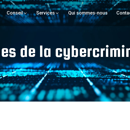
Conseil
Services
Qui sommes-nous
Conta
Stratégie de Marketing
Conseil en Organisation
Conseil en Technologie
Services Informatiques
s de la cybercrimina