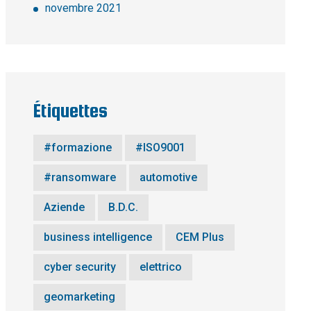
novembre 2021
Étiquettes
#formazione
#ISO9001
#ransomware
automotive
Aziende
B.D.C.
business intelligence
CEM Plus
cyber security
elettrico
geomarketing