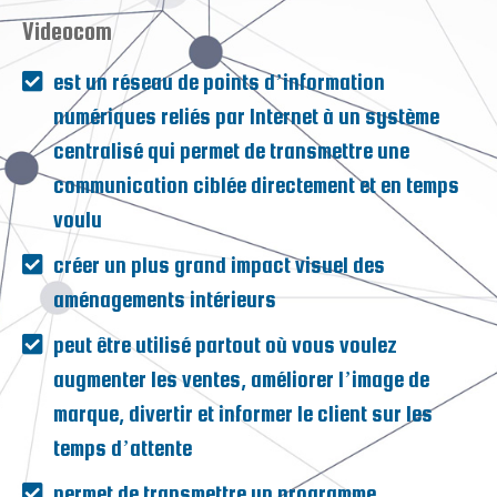
Videocom
est un réseau de points d’information
numériques reliés par Internet à un système
centralisé qui permet de transmettre une
communication ciblée directement et en temps
voulu
créer un plus grand impact visuel des
aménagements intérieurs
peut être utilisé partout où vous voulez
augmenter les ventes, améliorer l’image de
marque, divertir et informer le client sur les
temps d’attente
permet de transmettre un programme