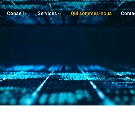
Conseil
Services
Qui sommes-nous
Conta
Stratégie de Marketing
Conseil en Organisation
Conseil en Technologie
Services Informatiques