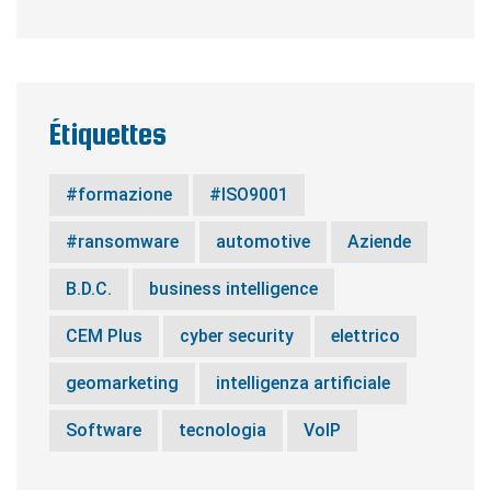
Étiquettes
#formazione
#ISO9001
#ransomware
automotive
Aziende
B.D.C.
business intelligence
CEM Plus
cyber security
elettrico
geomarketing
intelligenza artificiale
Software
tecnologia
VoIP