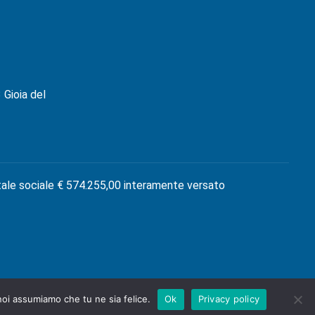
 Gioia del
tale sociale € 574.255,00 interamente versato
 noi assumiamo che tu ne sia felice.
Ok
Privacy policy