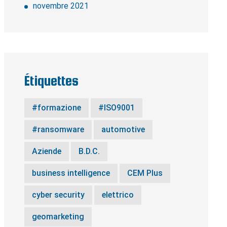
novembre 2021
Étiquettes
#formazione
#ISO9001
#ransomware
automotive
Aziende
B.D.C.
business intelligence
CEM Plus
cyber security
elettrico
geomarketing