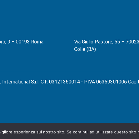
oro, 9 – 00193 Roma
Via Giulio Pastore, 55 – 70023
Colle (BA)
 International S.r.l. C.F. 03121360014 - P.IVA 06359301006 Capi
igliore esperienza sul nostro sito. Se continui ad utilizzare questo sito