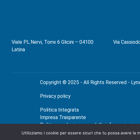
Viale P.L.Nervi, Torre 6 Glicini – 04100
Via Cassiod
Latina
Copyright © 2025 - All Rights Reserved - Lynx
Privacy policy
Politica Integrata
Impresa Trasparente
Politica per la sicurezza delle informazioni
Utilizziamo i cookie per essere sicuri che tu possa avere la m
?>