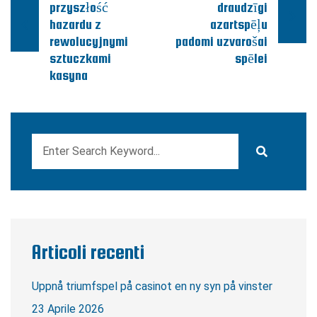
przyszłość
draudzīgi
hazardu z
azartspēļu
rewolucyjnymi
padomi uzvarošai
sztuczkami
spēlei
kasyna
Articoli recenti
Uppnå triumfspel på casinot en ny syn på vinster
23 Aprile 2026