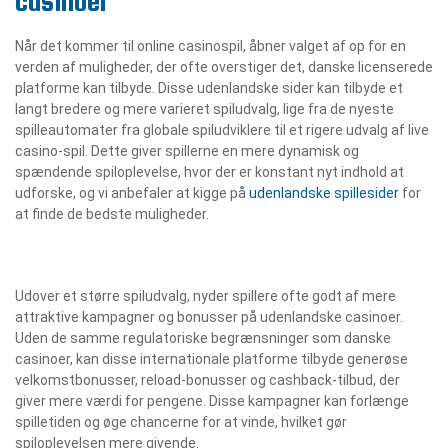
casinoer
Når det kommer til online casinospil, åbner valget af op for en
verden af muligheder, der ofte overstiger det, danske licenserede
platforme kan tilbyde. Disse udenlandske sider kan tilbyde et
langt bredere og mere varieret spiludvalg, lige fra de nyeste
spilleautomater fra globale spiludviklere til et rigere udvalg af live
casino-spil. Dette giver spillerne en mere dynamisk og
spændende spiloplevelse, hvor der er konstant nyt indhold at
udforske, og vi anbefaler at kigge på
udenlandske spillesider
for
at finde de bedste muligheder.
Udover et større spiludvalg, nyder spillere ofte godt af mere
attraktive kampagner og bonusser på udenlandske casinoer.
Uden de samme regulatoriske begrænsninger som danske
casinoer, kan disse internationale platforme tilbyde generøse
velkomstbonusser, reload-bonusser og cashback-tilbud, der
giver mere værdi for pengene. Disse kampagner kan forlænge
spilletiden og øge chancerne for at vinde, hvilket gør
spiloplevelsen mere givende.