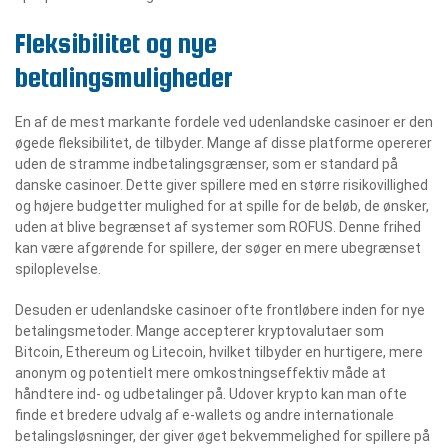
Fleksibilitet og nye
betalingsmuligheder
En af de mest markante fordele ved udenlandske casinoer er den
øgede fleksibilitet, de tilbyder. Mange af disse platforme opererer
uden de stramme indbetalingsgrænser, som er standard på
danske casinoer. Dette giver spillere med en større risikovillighed
og højere budgetter mulighed for at spille for de beløb, de ønsker,
uden at blive begrænset af systemer som ROFUS. Denne frihed
kan være afgørende for spillere, der søger en mere ubegrænset
spiloplevelse.
Desuden er udenlandske casinoer ofte frontløbere inden for nye
betalingsmetoder. Mange accepterer kryptovalutaer som
Bitcoin, Ethereum og Litecoin, hvilket tilbyder en hurtigere, mere
anonym og potentielt mere omkostningseffektiv måde at
håndtere ind- og udbetalinger på. Udover krypto kan man ofte
finde et bredere udvalg af e-wallets og andre internationale
betalingsløsninger, der giver øget bekvemmelighed for spillere på