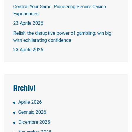
Control Your Game: Pioneering Secure Casino
Experiences
23 Aprile 2026
Relish the disruptive power of gambling: win big
with exhilarating confidence
23 Aprile 2026
Archivi
Aprile 2026
Gennaio 2026
Dicembre 2025