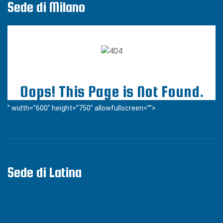
Sede di Milano
” width=”600″ height=”750″ allowfullscreen=””>
Sede di Latina