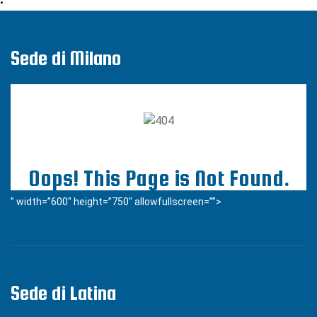
•
Sede di Milano
” width=”600″ height=”750″ allowfullscreen=””>
Sede di Latina