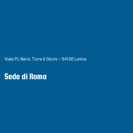
Viale P.L.Nervi, Torre 6 Glicini – 04100 Latina
Sede di Roma