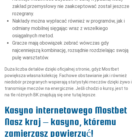
zakład przemysłowy nie zaakceptować został jeszcze
rozegrany.
Nakłady można wypłacać również w programów, jak i
odmiany mobilnej sięgając wraz z wszelkiego
osiągalnych metod.
Gracze mają obowiązek zebrać wówczas gdy
najcenniejszą kombinację, rozsądnie rozdzielając swoją
pulę warsztatów.
Duża liczba detalów dzięki oficjalnej stronie, gdyż Mostbet
powiększa własna kolekcję. Fachowe obstawianie jak i również
niedobór przegranych wspierają statystyki meczów dzięki żywo i
transmisje meczów na energicznie. Jeśli chodzi o kursy, jest to
na tle różnych BK znajdują się one tutaj lepsze.
Kasyno internetowego Mostbet
Nasz kraj – kasyno, któremu
zamierzasz powierzyć!