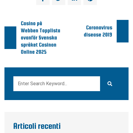
Casino på
Coronavirus
Webben Topplista
disease 2019
ovanför Svenska
språket Casinon
Online 2025
Articoli recenti