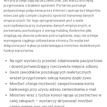
Witryny przełączają się bezzwłocznie, zaś warsztaty będą
przyjmowane z brakiem opóźnień. Portal nie postuluje
pośpiesznego połączenia przez internet i operuje bez kłopotów,
wówczas gdy czerpie czujności spośród transmisji danych
empirycznych. Do tego oprogramowanie jest o wiele
oszczędniejsza przy zużywaniu danych empirycznych, w
porównaniu pochodzące z wersją mobilną.
Konkretne pliki
znajdują się obecnie pobrane pod urządzenie, więc nie istnieje
wymagania ciągłego odświeżania stronicy. Do wydarzeń
dołączona jest wykaz przedstawiająca mnóstwo dodatkowych
funkcji warsztatów.
Na ogół wystarczy przesłać zdejmowanie paszportowe
i dowód potwierdzający rzeczywiste miejsce odbioru.
Gwoli zawodników poszukujących realistycznych
wrażeń przygotowano sekcję kasyna dzięki żywo.
Mostbet oferuje możliwość zarejestrowania konta
bankowego przy użyciu adresu zamieszkamia e-mail.
Mnóstwo wraz z tychże konsol rajcuje uczestnictwo w
całej zakupach — wystarczy aktywować mostbet
casino premia oraz zacząć kręcić.