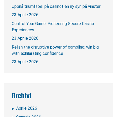
Uppnå triumfspel på casinot en ny syn på vinster
23 Aprile 2026
Control Your Game: Pioneering Secure Casino
Experiences
23 Aprile 2026
Relish the disruptive power of gambling: win big
with exhilarating confidence
23 Aprile 2026
Archivi
Aprile 2026