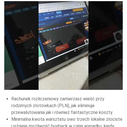
Rachunek rozliczeniowy zamierzasz wieść przy
rodzimych złotówkach (PLN), jak eliminuje
przewalutowania jak i również fantastyczne koszty.
Minimalna kwota warsztatu owo trzech lokalne złociste
i istnieje możliwość buyback w całej wypadku, kiedy