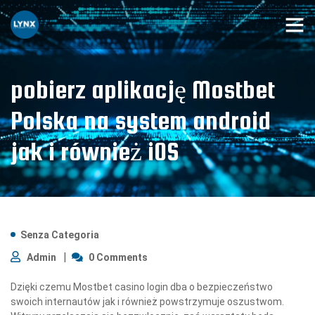
pobierz aplikację Mostbet
Polska na system android
jak i również iOS
Senza Categoria
Admin
0 Comments
Dzięki czemu Mostbet casino login dba o bezpieczeństwo
swoich internautów jak i również powstrzymuje oszustwom.