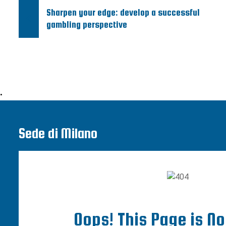
Sharpen your edge: develop a successful
gambling perspective
•
Sede di Milano