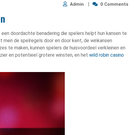
Admin
0 Comments
en
s een doordachte benadering die spelers helpt hun kansen te
dat men de spelregels door en door kent, de winkansen
uzes te maken, kunnen spelers de huisvoordeel verkleinen en
ezier en potentieel grotere winsten, en het
wild robin casino