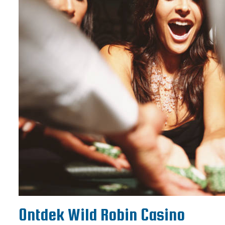
Ontdek Wild Robin Casino