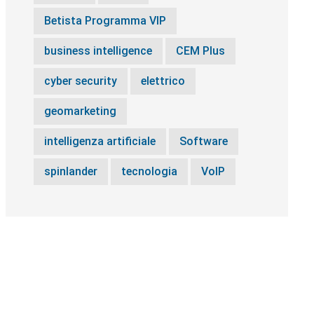
Betista Programma VIP
business intelligence
CEM Plus
cyber security
elettrico
geomarketing
intelligenza artificiale
Software
spinlander
tecnologia
VoIP