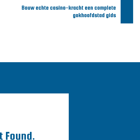
Bouw echte casino-kracht een complete
gokhoofdstad gids