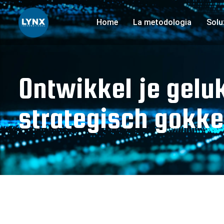
Home
La metodologia
Solu
Ontwikkel je geluk
strategisch gokk