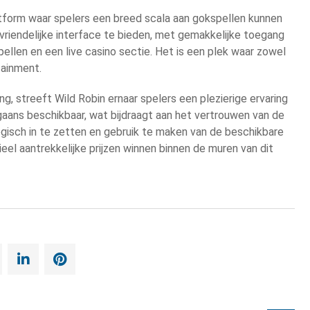
atform waar spelers een breed scala aan gokspellen kunnen
riendelijke interface te bieden, met gemakkelijke toegang
ellen en een live casino sectie. Het is een plek waar zowel
tainment.
 streeft Wild Robin ernaar spelers een plezierige ervaring
rgaans beschikbaar, wat bijdraagt aan het vertrouwen van de
isch in te zetten en gebruik te maken van de beschikbare
el aantrekkelijke prijzen winnen binnen de muren van dit