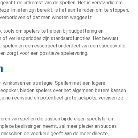
geacht de uitkomst van de spellen. Het is verstandig om
 deze limieten zijn bereikt, is het aan te raden om te stoppen,
 veroorloven of dat men winsten weggeeft.
k tools om spelers te helpen bij budgettering en
en of verliesperiodes zijn standaardfuncties. Het bewust
d spelen en een essentieel onderdeel van een succesvolle
en zorgt voor een positieve spelervaring.
n
 om winkansen en strategie. Spellen met een lagere
ideopoker, bieden spelers over het algemeen betere kansen
ge hun eenvoud en potentieel grote jackpots, vereisen ze
eren van spellen die passen bij de eigen speelstijl en
omplexe beslissingen neemt, zal meer plezier en succes
er misschien de voorkeur geeft aan de meer directe,