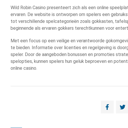
Wild Robin Casino presenteert zich als een online speelpl
ervaren. De website is ontworpen om spelers een gebruiksv
tot verschillende spelcategorieën zoals gokkasten, tafelsp
beginnende als ervaren gokkers terechtkunnen voor enter
Met een focus op een veilige en verantwoorde gokomgeving,
te bieden. Informatie over licenties en regelgeving is doo
speler. Door de aangeboden bonussen en promoties strateg
spelopties, kunnen spelers hun geluk beproeven en potentie
online casino.