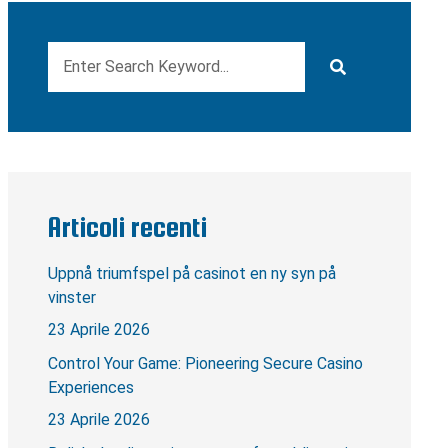
Articoli recenti
Uppnå triumfspel på casinot en ny syn på
vinster
23 Aprile 2026
Control Your Game: Pioneering Secure Casino
Experiences
23 Aprile 2026