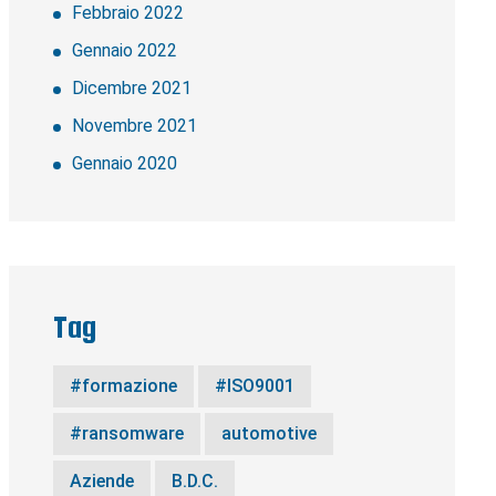
Febbraio 2022
Gennaio 2022
Dicembre 2021
Novembre 2021
Gennaio 2020
Tag
#formazione
#ISO9001
#ransomware
automotive
Aziende
B.D.C.