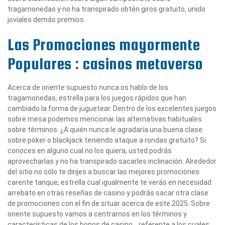
tragamonedas y no ha transpirado obtén giros gratuito, unido
joviales demás premios.
Las Promociones mayormente
Populares : casinos metaverso
Acerca de oriente supuesto nunca os hablo de los
tragamonedas, estrella para los juegos rápidos que han
cambiado la forma de juguetear. Dentro de los excelentes juegos
sobre mesa podemos mencionar las alternativas habituales
sobre términos. ¿A quién nunca le agradaría una buena clase
sobre póker o blackjack teniendo ataque a rondas gratuito? Si
conoces en alguno cual no los quiera, usted podrás
aprovecharlas y no ha transpirado sacarles inclinación. Alrededor
del sitio no sólo te dirijes a buscar las mejores promociones
carente tanque, estrella cual igualmente te verás en necesidad
arrebato en otras reseñas de casino y podrás sacar otra clase
de promociones con el fin de situar acerca de este 2025. Sobre
oriente supuesto vamos a centrarnos en los términos y
características de los bonos de casino… referente a los cuales