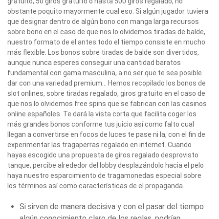
gratuito, 50 giros gratuito o hasta 500 giros regalado, no
obstante poquito mayormente cual eso. Si algún jugador tuviera
que designar dentro de algún bono con manga larga recursos
sobre bono en el caso de que nos lo olvidemos tiradas de balde,
nuestro formato de el antes todo el tiempo consiste en mucho
más flexible. Los bonos sobre tiradas de balde son divertidos,
aunque nunca esperes conseguir una cantidad baratos
fundamental con gama masculina, a no ser que te sea posible
dar con una variedad premium… Hemos recopilado los bonos de
slot onlines, sobre tiradas regalado, giros gratuito en el caso de
que nos lo olvidemos free spins que se fabrican con las casinos
online españoles. Te dará la vista corta que facilita coger los
más grandes bonos conforme tus juicio así­ como falto cual
llegan a convertirse en focos de luces te pase ni la, con el fin de
experimentar las tragaperras regalado en internet. Cuando
hayas escogido una propuesta de giros regalado desprovisto
tanque, percibe alrededor del lobby desplazándolo hacia el pelo
haya nuestro esparcimiento de tragamonedas especial sobre
los términos así­ como características de el propaganda.
Si sirven de manera decisiva y con el pasar del tiempo
algún conocimiento claro de los reglas, podrían