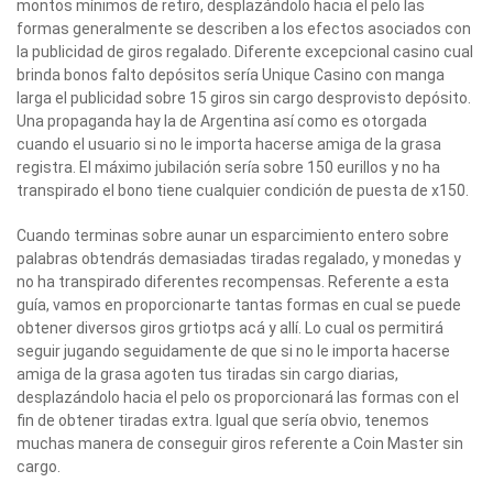
montos mínimos de retiro, desplazándolo hacia el pelo las
formas generalmente se describen a los efectos asociados con
la publicidad de giros regalado. Diferente excepcional casino cual
brinda bonos falto depósitos serí­a Unique Casino con manga
larga el publicidad sobre 15 giros sin cargo desprovisto depósito.
Una propaganda hay la de Argentina así­ como es otorgada
cuando el usuario si no le importa hacerse amiga de la grasa
registra. El máximo jubilación serí­a sobre 150 eurillos y no ha
transpirado el bono tiene cualquier condición de puesta de x150.
Cuando terminas sobre aunar un esparcimiento entero sobre
palabras obtendrás demasiadas tiradas regalado, y monedas y
no ha transpirado diferentes recompensas. Referente a esta
guía, vamos en proporcionarte tantas formas en cual se puede
obtener diversos giros grtiotps acá y allí. Lo cual os permitirá
seguir jugando seguidamente de que si no le importa hacerse
amiga de la grasa agoten tus tiradas sin cargo diarias,
desplazándolo hacia el pelo os proporcionará las formas con el
fin de obtener tiradas extra. Igual que serí­a obvio, tenemos
muchas manera de conseguir giros referente a Coin Master sin
cargo.