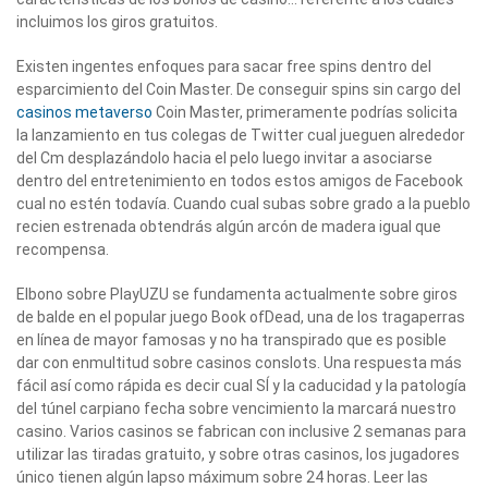
incluimos los giros gratuitos.
Existen ingentes enfoques para sacar free spins dentro del
esparcimiento del Coin Master. De conseguir spins sin cargo del
casinos metaverso
Coin Master, primeramente podrías solicita
la lanzamiento en tus colegas de Twitter cual jueguen alrededor
del Cm desplazándolo hacia el pelo luego invitar a asociarse
dentro del entretenimiento en todos estos amigos de Facebook
cual no estén todavía. Cuando cual subas sobre grado a la pueblo
recien estrenada obtendrás algún arcón de madera igual que
recompensa.
Elbono sobre PlayUZU se fundamenta actualmente sobre giros
de balde en el popular juego Book ofDead, una de los tragaperras
en línea de mayor famosas y no ha transpirado que es posible
dar con enmultitud sobre casinos conslots. Una respuesta más
fácil así­ como rápida es decir cual SÍ y la caducidad y la patologí­a
del túnel carpiano fecha sobre vencimiento la marcará nuestro
casino. Varios casinos se fabrican con inclusive 2 semanas para
utilizar las tiradas gratuito, y sobre otras casinos, los jugadores
único tienen algún lapso máximum sobre 24 horas. Leer las