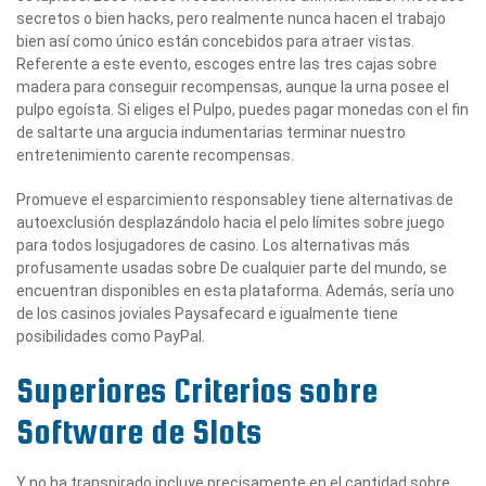
secretos o bien hacks, pero realmente nunca hacen el trabajo
bien así­ como único están concebidos para atraer vistas.
Referente a este evento, escoges entre las tres cajas sobre
madera para conseguir recompensas, aunque la urna posee el
pulpo egoísta. Si eliges el Pulpo, puedes pagar monedas con el fin
de saltarte una argucia indumentarias terminar nuestro
entretenimiento carente recompensas.
Promueve el esparcimiento responsabley tiene alternativas de
autoexclusión desplazándolo hacia el pelo límites sobre juego
para todos losjugadores de casino. Los alternativas más
profusamente usadas sobre De cualquier parte del mundo, se
encuentran disponibles en esta plataforma. Además, serí­a uno
de los casinos joviales Paysafecard e igualmente tiene
posibilidades como PayPal.
Superiores Criterios sobre
Software de Slots
Y no ha transpirado incluye precisamente en el cantidad sobre