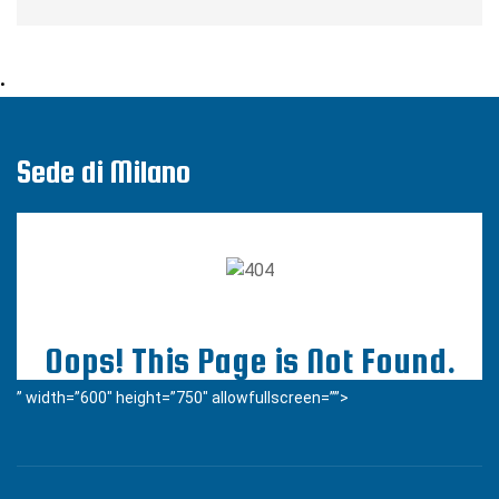
•
Sede di Milano
” width=”600″ height=”750″ allowfullscreen=””>