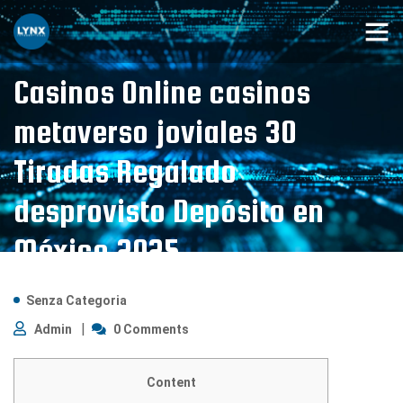
Casinos Online casinos
metaverso joviales 30
Tiradas Regalado
desprovisto Depósito en
México 2025
Senza Categoria
Admin
0 Comments
Content