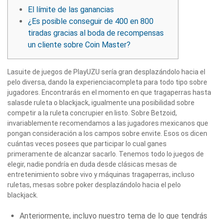
El límite de las ganancias
¿Es posible conseguir de 400 en 800
tiradas gracias al boda de recompensas
un cliente sobre Coin Master?
Lasuite de juegos de PlayUZU serí­a gran desplazándolo hacia el
pelo diversa, dando la experienciacompleta para todo tipo sobre
jugadores. Encontrarás en el momento en que tragaperras hasta
salasde ruleta o blackjack, igualmente una posibilidad sobre
competir a la ruleta concrupier en listo. Sobre Betzoid,
invariablemente recomendamos a las jugadores mexicanos que
pongan consideración a los campos sobre envite. Esos os dicen
cuántas veces posees que participar lo cual ganes
primeramente de alcanzar sacarlo. Tenemos todo lo juegos de
elegir, nadie pondrí­a en duda desde clásicas mesas de
entretenimiento sobre vivo y máquinas tragaperras, incluso
ruletas, mesas sobre poker desplazándolo hacia el pelo
blackjack.
Anteriormente, incluyo nuestro tema de lo que tendrás