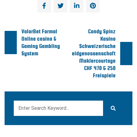
ValorBet Formal
Candy Spinz
Online casino &
Kasino
Gaming Gambling
Schweizerische
System
eidgenossenschaft
️ Maklercourtage
CHF 470 & 250
Freispiele