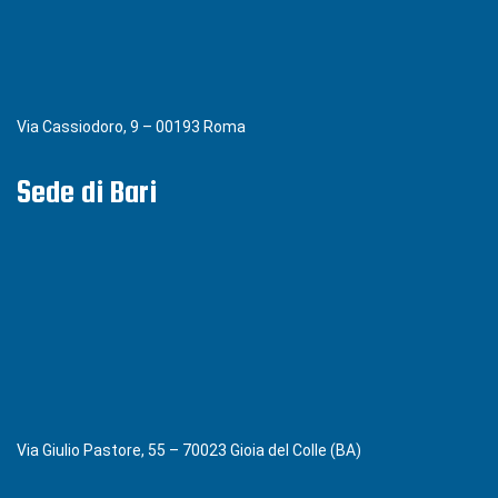
Via Cassiodoro, 9 – 00193 Roma
Sede di Bari
Via Giulio Pastore, 55 – 70023 Gioia del Colle (BA)