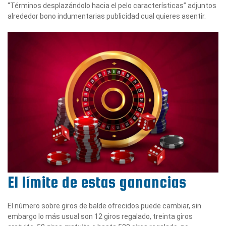
“Términos desplazándolo hacia el pelo características” adjuntos
alrededor bono indumentarias publicidad cual quieres asentir.
El límite de estas ganancias
El número sobre giros de balde ofrecidos puede cambiar, sin
embargo lo más usual son 12 giros regalado, treinta giros