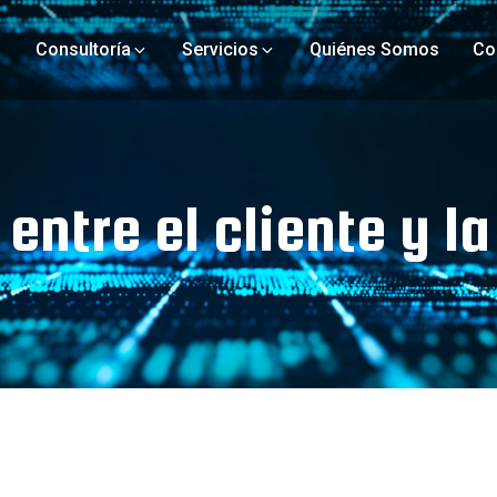
Consultoría
Servicios
Quiénes Somos
Co
Estrategia de Marketing
Consultoría de Organización
Consultoría Tecnológica
entre el cliente y l