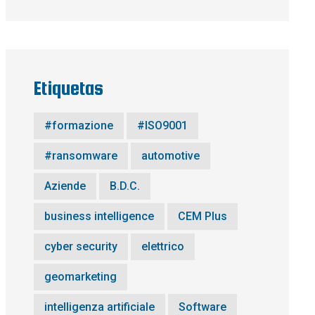
Etiquetas
#formazione
#ISO9001
#ransomware
automotive
Aziende
B.D.C.
business intelligence
CEM Plus
cyber security
elettrico
geomarketing
intelligenza artificiale
Software