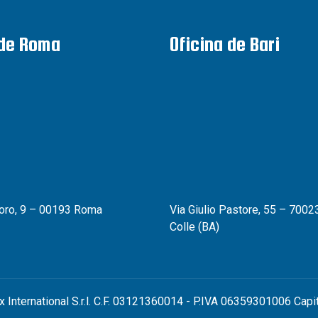
 de Roma
Oficina de Bari
oro, 9 – 00193 Roma
Via Giulio Pastore, 55 – 70023
Colle (BA)
x International S.r.l. C.F. 03121360014 - P.IVA 06359301006 Capi