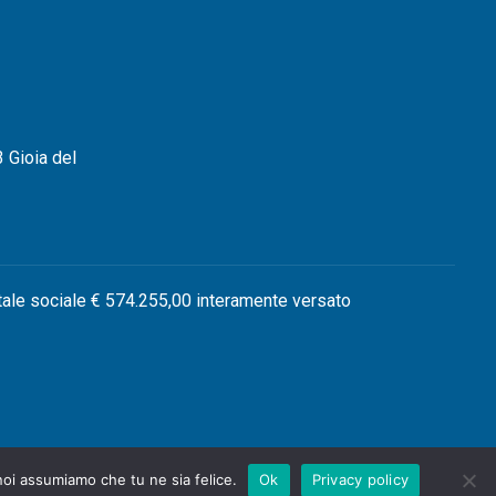
 Gioia del
tale sociale € 574.255,00 interamente versato
 noi assumiamo che tu ne sia felice.
Ok
Privacy policy