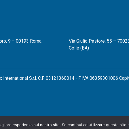
oro, 9 – 00193 Roma
Via Giulio Pastore, 55 – 70023
Colle (BA)
x International S.r.l. C.F. 03121360014 - P.IVA 06359301006 Capi
igliore esperienza sul nostro sito. Se continui ad utilizzare questo sito