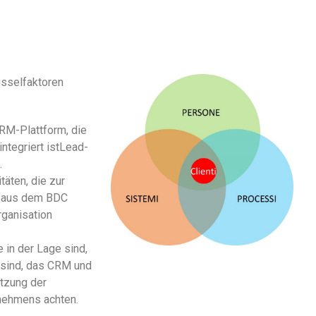
üsselfaktoren
CRM-Plattform, die
tegriert istLead-
.
itäten, die zur
ch aus dem BDC
rganisation
 in der Lage sind,
 sind, das CRM und
etzung der
nehmens achten.