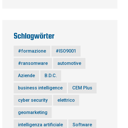
Schlagwörter
#formazione
#ISO9001
#ransomware
automotive
Aziende
B.D.C.
business intelligence
CEM Plus
cyber security
elettrico
geomarketing
intelligenza artificiale
Software